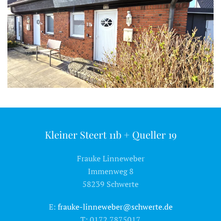
MEHR ERFAHREN
Kleiner Steert 11b + Queller 19
Frauke Linneweber
Immenweg 8
58239 Schwerte
E:
frauke-linneweber@schwerte.de
T: 0172 7875017