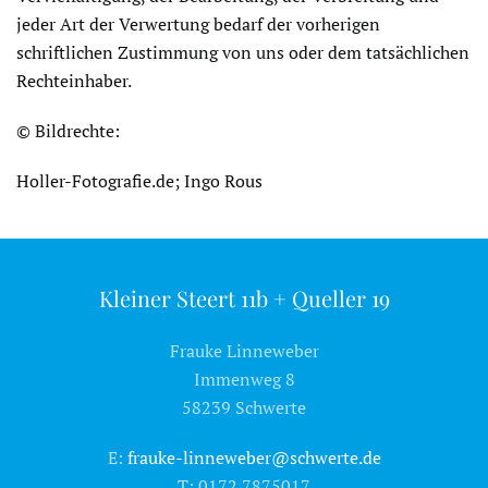
jeder Art der Verwertung bedarf der vorherigen
schriftlichen Zustimmung von uns oder dem tatsächlichen
Rechteinhaber.
© Bildrechte:
Holler-Fotografie.de; Ingo Rous
Kleiner Steert 11b + Queller 19
Frauke Linneweber
Immenweg 8
58239 Schwerte
E:
frauke-linneweber@schwerte.de
T: 0172 7875017